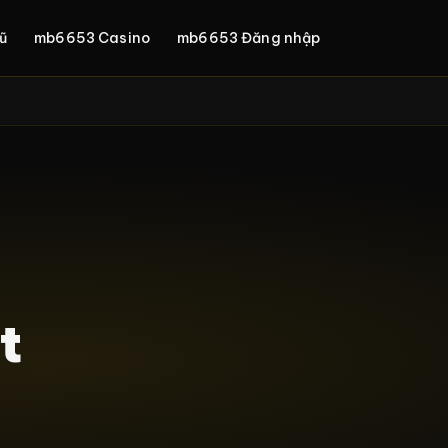
ũ
mb6653 Casino
mb6653 Đăng nhập
t