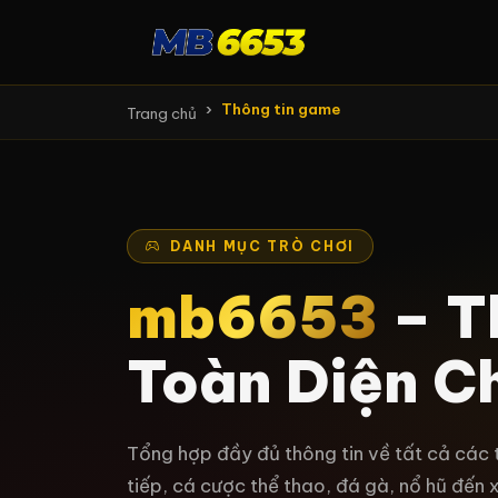
Thông tin game
Trang chủ
DANH MỤC TRÒ CHƠI
mb6653
– T
Toàn Diện Ch
Tổng hợp đầy đủ thông tin về tất cả các 
tiếp, cá cược thể thao, đá gà, nổ hũ đến xổ