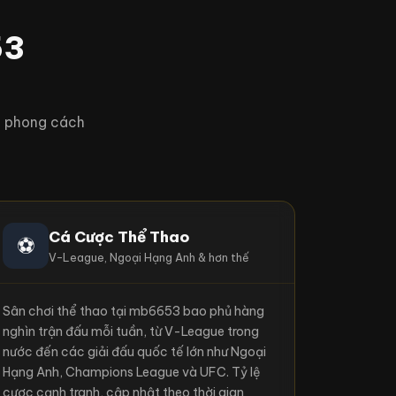
53
à phong cách
Cá Cược Thể Thao
⚽
V-League, Ngoại Hạng Anh & hơn thế
Sân chơi thể thao tại mb6653 bao phủ hàng
nghìn trận đấu mỗi tuần, từ V-League trong
nước đến các giải đấu quốc tế lớn như Ngoại
Hạng Anh, Champions League và UFC. Tỷ lệ
cược cạnh tranh, cập nhật theo thời gian