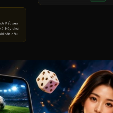
hơi. Kết quả
kể. Hãy chơi
khi bắt đầu.