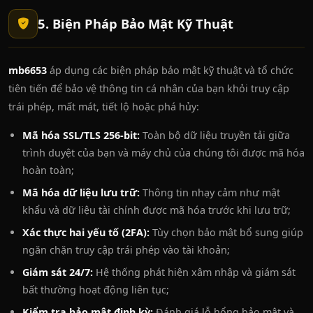
5. Biện Pháp Bảo Mật Kỹ Thuật
mb6653
áp dụng các biện pháp bảo mật kỹ thuật và tổ chức
tiên tiến để bảo vệ thông tin cá nhân của bạn khỏi truy cập
trái phép, mất mát, tiết lộ hoặc phá hủy:
Mã hóa SSL/TLS 256-bit:
Toàn bộ dữ liệu truyền tải giữa
trình duyệt của bạn và máy chủ của chúng tôi được mã hóa
hoàn toàn;
Mã hóa dữ liệu lưu trữ:
Thông tin nhạy cảm như mật
khẩu và dữ liệu tài chính được mã hóa trước khi lưu trữ;
Xác thực hai yếu tố (2FA):
Tùy chọn bảo mật bổ sung giúp
ngăn chặn truy cập trái phép vào tài khoản;
Giám sát 24/7:
Hệ thống phát hiện xâm nhập và giám sát
bất thường hoạt động liên tục;
Kiểm tra bảo mật định kỳ:
Đánh giá lỗ hổng bảo mật và