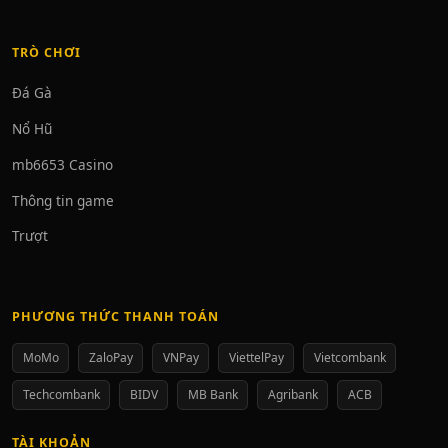
TRÒ CHƠI
Đá Gà
Nổ Hũ
mb6653 Casino
Thông tin game
Trượt
PHƯƠNG THỨC THANH TOÁN
MoMo
ZaloPay
VNPay
ViettelPay
Vietcombank
Techcombank
BIDV
MB Bank
Agribank
ACB
TÀI KHOẢN