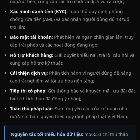
nạp/rút tiền, cung cấp các trò chơi và dịch vụ cá cược;
Xác minh danh tính (KYC):
Tuân thủ quy định phòng
chống rửa tiền (AML) và xác nhận người dùng đủ 18 tuổi
trở lên;
Bảo mật tài khoản:
Phát hiện và ngăn chặn gian lận, truy
cập trái phép và các hoạt động đáng ngờ;
Hỗ trợ khách hàng:
Giải quyết khiếu nại, trả lời câu hỏi và
cung cấp hỗ trợ kỹ thuật;
Cải thiện dịch vụ:
Phân tích hành vi người dùng để nâng
cao trải nghiệm và tối ưu hóa nền tảng;
Tiếp thị có phép:
Gửi thông báo về khuyến mãi, ưu đãi đặc
biệt (chỉ khi bạn đã đồng ý nhận);
Tuân thủ pháp luật:
Đáp ứng yêu cầu của cơ quan nhà
nước có thẩm quyền theo quy định pháp luật Việt Nam.
Nguyên tắc tối thiểu hóa dữ liệu:
mb6653 chỉ thu thập