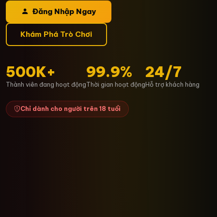
Đăng Nhập Ngay
Khám Phá Trò Chơi
500K+
99.9%
24/7
Thành viên đang hoạt động
Thời gian hoạt động
Hỗ trợ khách hàng
Chỉ dành cho người trên 18 tuổi