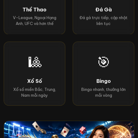
Thể Thao
Đá Gà
V-League, Ngoại Hạng
Đá gà trực tiếp, cập nhật
Anh, UFC và hơn thế
liên tục
🎱
🎯
Xổ Số
Bingo
Xổ số miền Bắc, Trung,
Bingo nhanh, thưởng lớn
Nam mỗi ngày
mỗi vòng